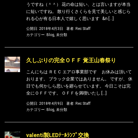
うですね（＾＾） 花の命は短い、とは言いますが本当
に短いですね。 散り行くさくらを見て美しいと感じら
れる心が有る日本人で嬉しく思います &n […]
公開日: 2018年4月3日
著者:
Rec Staff
カテゴリー:
Blog
,
未分類
久しぶりの完全ＯＦＦ 覚王山春祭り
こんにちは ＲＥＣ エアロ事業部です お休みは頂いて
おります。 ブラック企業ではありません。 ですが、 休
日でも何かしら思いを廻らせています。 今日こそは完
全にＯＦＦです。 ＯＦＦを満喫いたし […]
公開日: 2018年4月9日
著者:
Rec Staff
カテゴリー:
Blog
,
未分類
valenti製LEDﾃｰﾙﾗﾝﾌﾟ交換